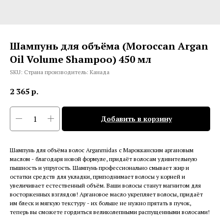
Шампунь для объёма (Moroccan Argan
Oil Volume Shampoo) 450 мл
SKU:
Страна производитель: Канада
2 365
р.
Добавить в корзину
Шампунь для объёма волос Arganmidas с Марокканским аргановым
маслом - благодаря новой формуле, придаёт волосам удивительную
пышность и упругость. Шампунь профессионально смывает жир и
остатки средств для укладки, приподнимает волосы у корней и
увеличивает естественный объём. Ваши волосы станут магнитом для
восторженных взглядов! Аргановое масло укрепляет волосы, придаёт
им блеск и мягкую текстуру - их больше не нужно прятать в пучок,
теперь вы сможете гордиться великолепными распущенными волосами!