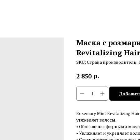
Маска с розмар
Revitalizing Hai
SKU:
Страна производитель: 
р.
2 850
Добавить
Rosemary Mint Revitalizing H
утяжеляет волосы.
• Обогащена эфирными масл
• Увлажняет и укрепляет воло
• Стимулирует кожу головы, 