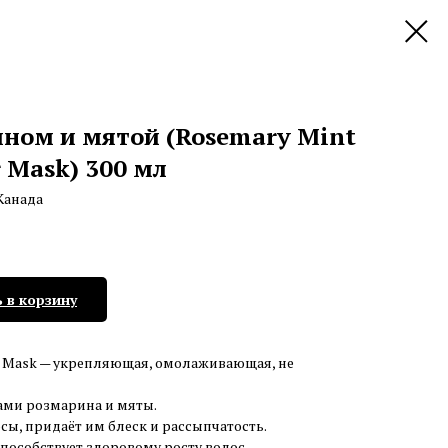
ином и мятой (Rosemary Mint
r Mask) 300 мл
Канада
 в корзину
air Mask — укрепляющая, омолаживающая, не
ами розмарина и мяты.
сы, придаёт им блеск и рассыпчатость.
способствует здоровому росту волос.