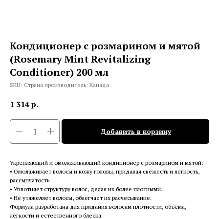
Кондиционер с розмарином и мятой
(Rosemary Mint Revitalizing
Conditioner) 200 мл
SKU:
Страна производитель: Канада
1 314
р.
Добавить в корзину
Укрепляющий и омолаживающий кондиционер с розмарином и мятой:
• Омолаживает волосы и кожу головы, придавая свежесть и легкость,
рассыпчатость.
• Уплотняет структуру волос, делая их более плотными.
• Не утяжеляет волосы, облегчает их расчесывание.
Формула разработана для придания волосам плотности, объёма,
лёгкости и естественного блеска.